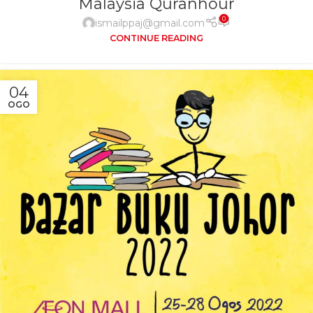
Malaysia Quranhour
0
ismailppaj@gmail.com
CONTINUE READING
04
OGO