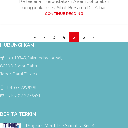
Perbadanan Perpustakaan Awam Johor akan
mengadakan sesi Sihat Bersama Dr. Zubai...
CONTINUE READING
«
‹
3
4
5
6
›
HUBUNGI KAMI
Lot 19745, Jalan Yahya Awal,
80100 Johor Bahru,
Johor Darul Ta’zim.
Tel:
07-2279261
Faks: 07-2276471
BERITA TERKINI
Program Meet The Scientist Siri 14