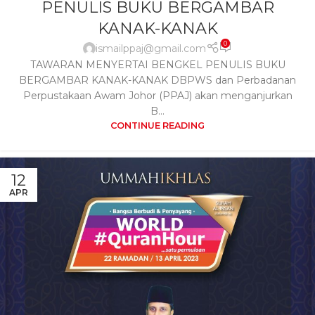
PENULIS BUKU BERGAMBAR
KANAK-KANAK
0
ismailppaj@gmail.com
TAWARAN MENYERTAI BENGKEL PENULIS BUKU
BERGAMBAR KANAK-KANAK DBPWS dan Perbadanan
Perpustakaan Awam Johor (PPAJ) akan menganjurkan
B...
CONTINUE READING
12
APR