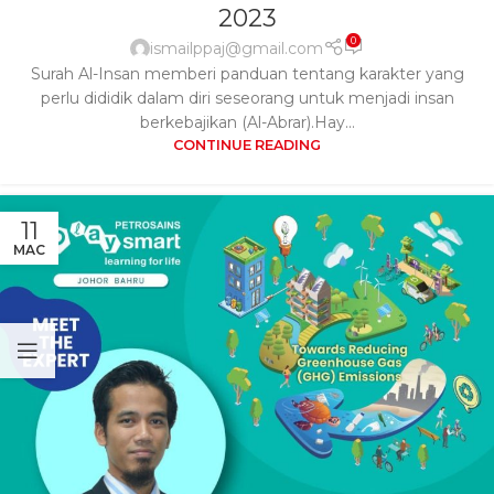
2023
0
ismailppaj@gmail.com
Surah Al-Insan memberi panduan tentang karakter yang
perlu dididik dalam diri seseorang untuk menjadi insan
berkebajikan (Al-Abrar).Hay...
CONTINUE READING
11
MAC